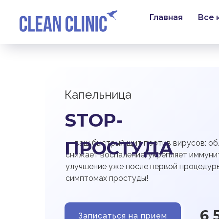
Главная
Все 
Капельница
STOP-
ПРОСТУДА
— ваш быстрый щит против вирусов: об
снижает воспаление, укрепляет иммуни
улучшение уже после первой процедуры
симптомах простуды!
6 
Записаться на прием