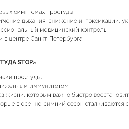
рвых симптомах простуды.
егчение дыхания, снижение интоксикации, у
ессиональный медицинский контроль.
 в центре Санкт-Петербурга.
СТУДА STOP»
наки простуды.
сниженным иммунитетом.
з жизни, которым важно быстро восстановит
торые в осенне-зимний сезон сталкиваются 