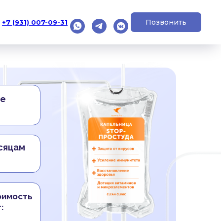
Позвонить
+7 (931) 007-09-31
ее
есяцам
оимость
: