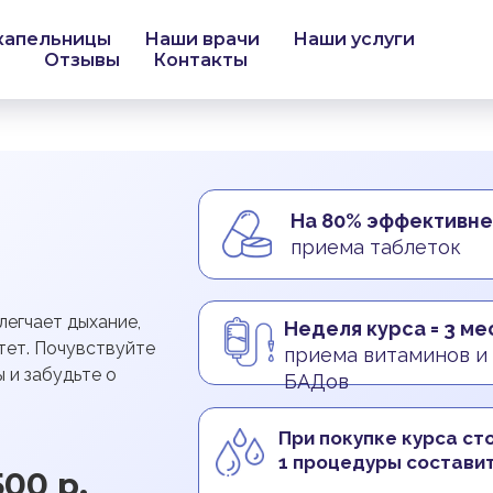
капельницы
Наши врачи
Наши услуги
Отзывы
Контакты
На 80% эффективн
приема таблеток
легчает дыхание,
Неделя курса = 3 м
тет. Почувствуйте
приема витаминов и
 и забудьте о
БАДов
При покупке курса ст
1 процедуры составит
500 р.