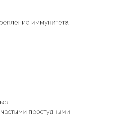
крепление иммунитета.
ься.
с частыми простудными